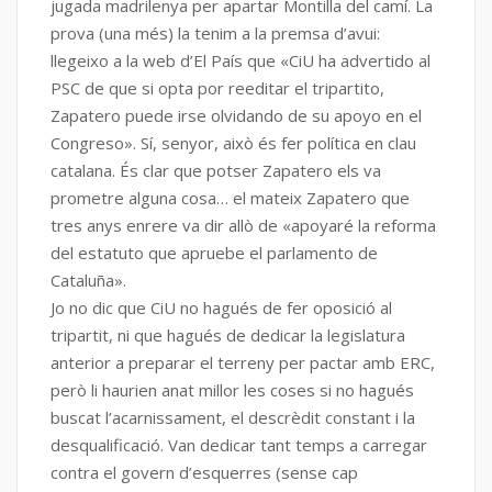
jugada madrilenya per apartar Montilla del camí. La
prova (una més) la tenim a la premsa d’avui:
llegeixo a la web d’El País que «CiU ha advertido al
PSC de que si opta por reeditar el tripartito,
Zapatero puede irse olvidando de su apoyo en el
Congreso». Sí, senyor, això és fer política en clau
catalana. És clar que potser Zapatero els va
prometre alguna cosa… el mateix Zapatero que
tres anys enrere va dir allò de «apoyaré la reforma
del estatuto que apruebe el parlamento de
Cataluña».
Jo no dic que CiU no hagués de fer oposició al
tripartit, ni que hagués de dedicar la legislatura
anterior a preparar el terreny per pactar amb ERC,
però li haurien anat millor les coses si no hagués
buscat l’acarnissament, el descrèdit constant i la
desqualificació. Van dedicar tant temps a carregar
contra el govern d’esquerres (sense cap