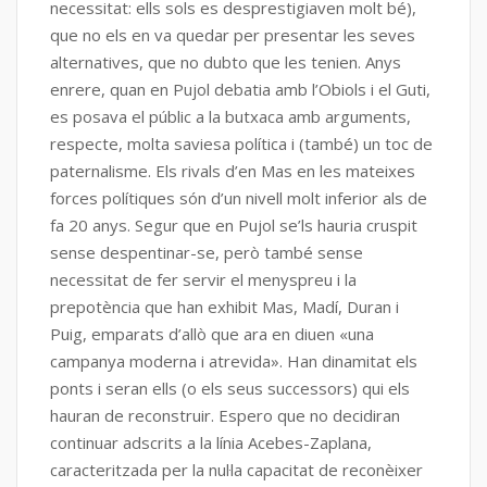
necessitat: ells sols es desprestigiaven molt bé),
que no els en va quedar per presentar les seves
alternatives, que no dubto que les tenien. Anys
enrere, quan en Pujol debatia amb l’Obiols i el Guti,
es posava el públic a la butxaca amb arguments,
respecte, molta saviesa política i (també) un toc de
paternalisme. Els rivals d’en Mas en les mateixes
forces polítiques són d’un nivell molt inferior als de
fa 20 anys. Segur que en Pujol se’ls hauria cruspit
sense despentinar-se, però també sense
necessitat de fer servir el menyspreu i la
prepotència que han exhibit Mas, Madí, Duran i
Puig, emparats d’allò que ara en diuen «una
campanya moderna i atrevida». Han dinamitat els
ponts i seran ells (o els seus successors) qui els
hauran de reconstruir. Espero que no decidiran
continuar adscrits a la línia Acebes-Zaplana,
caracteritzada per la nul·la capacitat de reconèixer