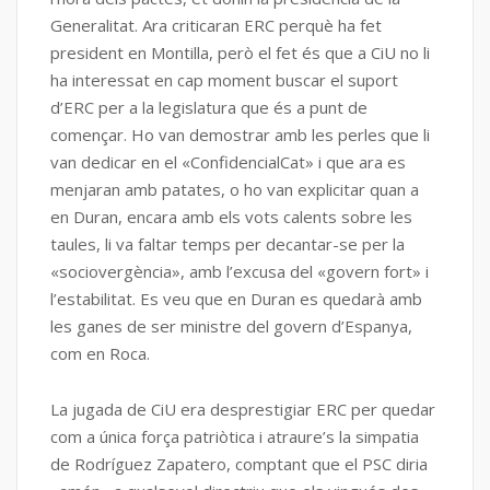
Generalitat. Ara criticaran ERC perquè ha fet
president en Montilla, però el fet és que a CiU no li
ha interessat en cap moment buscar el suport
d’ERC per a la legislatura que és a punt de
començar. Ho van demostrar amb les perles que li
van dedicar en el «ConfidencialCat» i que ara es
menjaran amb patates, o ho van explicitar quan a
en Duran, encara amb els vots calents sobre les
taules, li va faltar temps per decantar-se per la
«sociovergència», amb l’excusa del «govern fort» i
l’estabilitat. Es veu que en Duran es quedarà amb
les ganes de ser ministre del govern d’Espanya,
com en Roca.
La jugada de CiU era desprestigiar ERC per quedar
com a única força patriòtica i atraure’s la simpatia
de Rodríguez Zapatero, comptant que el PSC diria