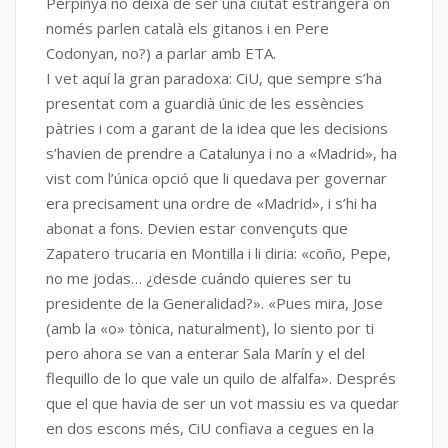
Perpinyà no deixa de ser una ciutat estrangera on
només parlen català els gitanos i en Pere
Codonyan, no?) a parlar amb ETA.
I vet aquí la gran paradoxa: CiU, que sempre s’ha
presentat com a guardià únic de les essències
pàtries i com a garant de la idea que les decisions
s’havien de prendre a Catalunya i no a «Madrid», ha
vist com l’única opció que li quedava per governar
era precisament una ordre de «Madrid», i s’hi ha
abonat a fons. Devien estar convençuts que
Zapatero trucaria en Montilla i li diria: «coño, Pepe,
no me jodas… ¿desde cuándo quieres ser tu
presidente de la Generalidad?». «Pues mira, Jose
(amb la «o» tònica, naturalment), lo siento por ti
pero ahora se van a enterar Sala Marín y el del
flequillo de lo que vale un quilo de alfalfa». Després
que el que havia de ser un vot massiu es va quedar
en dos escons més, CiU confiava a cegues en la