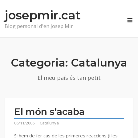
Skip
josepmir.cat
to
M
content
Blog personal d'en Josep Mir
Categoria:
Catalunya
El meu país és tan petit
El món s’acaba
06/11/2006
Catalunya
Si hem de fer cas de les primeres reaccions (i les