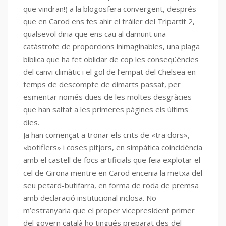
que vindran!) a la blogosfera convergent, després
que en Carod ens fes ahir el tràiler del Tripartit 2,
qualsevol diria que ens cau al damunt una
catàstrofe de proporcions inimaginables, una plaga
bíblica que ha fet oblidar de cop les conseqüències
del canvi climàtic i el gol de l’empat del Chelsea en
temps de descompte de dimarts passat, per
esmentar només dues de les moltes desgràcies
que han saltat a les primeres pàgines els últims
dies.
Ja han començat a tronar els crits de «traïdors»,
«botiflers» i coses pitjors, en simpàtica coincidència
amb el castell de focs artificials que feia explotar el
cel de Girona mentre en Carod encenia la metxa del
seu petard-butifarra, en forma de roda de premsa
amb declaració institucional inclosa. No
m’estranyaria que el proper vicepresident primer
del govern català ho tingués preparat des del