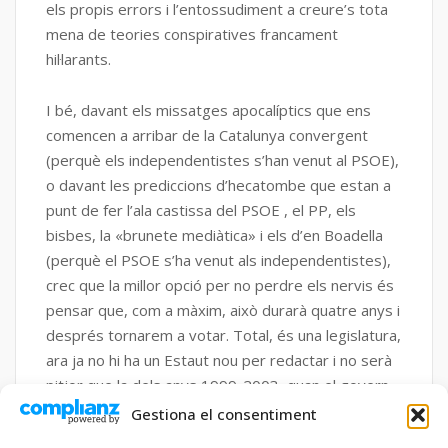
els propis errors i l’entossudiment a creure’s tota
mena de teories conspiratives francament
hil·larants.
I bé, davant els missatges apocalíptics que ens
comencen a arribar de la Catalunya convergent
(perquè els independentistes s’han venut al PSOE),
o davant les prediccions d’hecatombe que estan a
punt de fer l’ala castissa del PSOE , el PP, els
bisbes, la «brunete mediàtica» i els d’en Boadella
(perquè el PSOE s’ha venut als independentistes),
crec que la millor opció per no perdre els nervis és
pensar que, com a màxim, això durarà quatre anys i
després tornarem a votar. Total, és una legislatura,
ara ja no hi ha un Estaut nou per redactar i no serà
pitjor que la dels anys 1999-2003, quan el govern
de CiU va tenir el país anestessiat per assegurar-
Gestiona el consentiment
se el suport del PP als pressupostos. No em