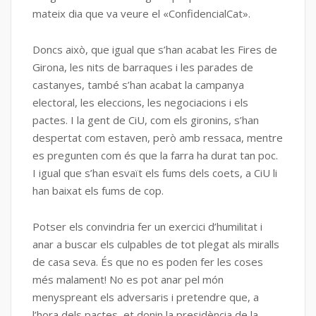
mateix dia que va veure el «ConfidencialCat».
Doncs això, que igual que s’han acabat les Fires de
Girona, les nits de barraques i les parades de
castanyes, també s’han acabat la campanya
electoral, les eleccions, les negociacions i els
pactes. I la gent de CiU, com els gironins, s’han
despertat com estaven, però amb ressaca, mentre
es pregunten com és que la farra ha durat tan poc.
I igual que s’han esvaït els fums dels coets, a CiU li
han baixat els fums de cop.
Potser els convindria fer un exercici d’humilitat i
anar a buscar els culpables de tot plegat als miralls
de casa seva. És que no es poden fer les coses
més malament! No es pot anar pel món
menyspreant els adversaris i pretendre que, a
l’hora dels pactes, et donin la presidència de la