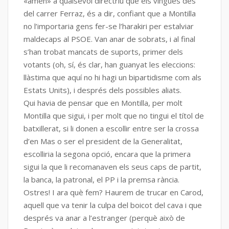
«amén» a qualsevol directriu que els vingués des
del carrer Ferraz, és a dir, confiant que a Montilla
no l’importaria gens fer-se l’harakiri per estalviar
maldecaps al PSOE. Van anar de sobrats, i al final
s’han trobat mancats de suports, primer dels
votants (oh, sí, és clar, han guanyat les eleccions:
llàstima que aquí no hi hagi un bipartidisme com als
Estats Units), i després dels possibles aliats.
Qui havia de pensar que en Montilla, per molt
Montilla que sigui, i per molt que no tingui el títol de
batxillerat, si li donen a escollir entre ser la crossa
d’en Mas o ser el president de la Generalitat,
escolliria la segona opció, encara que la primera
sigui la que li recomanaven els seus caps de partit,
la banca, la patronal, el PP i la premsa rància.
Ostres! I ara què fem? Haurem de trucar en Carod,
aquell que va tenir la culpa del boicot del cava i que
després va anar a l’estranger (perquè això de